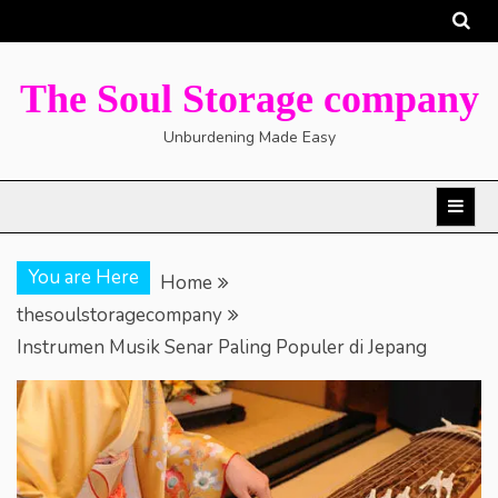
Skip
to
content
The Soul Storage company
Unburdening Made Easy
You are Here
Home
thesoulstoragecompany
Instrumen Musik Senar Paling Populer di Jepang