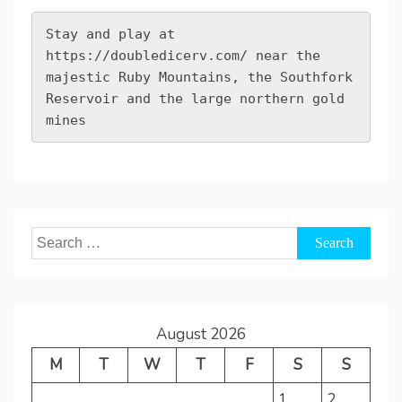
Stay and play at 
https://doubledicerv.com/
 near the 
majestic Ruby Mountains, the Southfork 
Reservoir and the large northern gold 
mines
Search
for:
August 2026
M
T
W
T
F
S
S
1
2