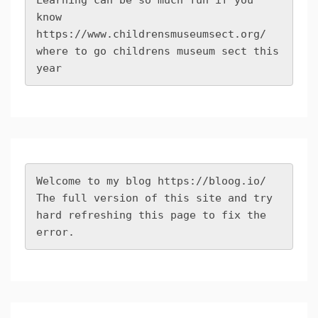
Learning can be so much fun if you 
know 
https://www.childrensmuseumsect.org/
where to go childrens museum sect this 
year
Welcome to my blog 
https://bloog.io/
The full version of this site and try 
hard refreshing this page to fix the 
error.