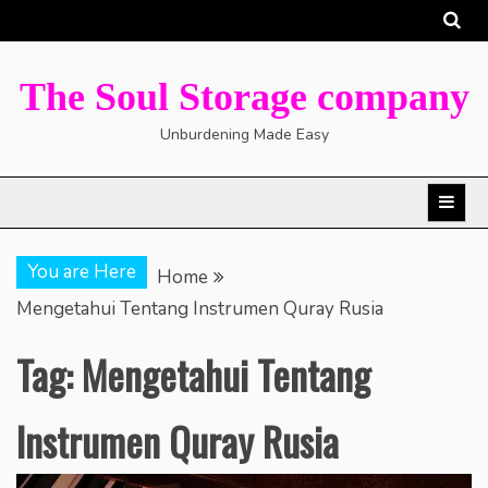
Skip
to
content
The Soul Storage company
Unburdening Made Easy
You are Here
Home
Mengetahui Tentang Instrumen Quray Rusia
Tag:
Mengetahui Tentang
Instrumen Quray Rusia