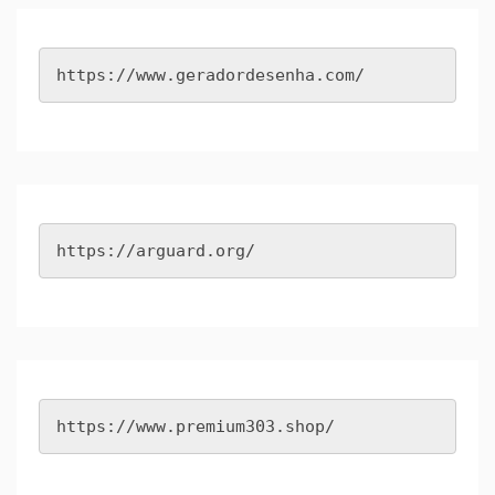
https://www.geradordesenha.com/
https://arguard.org/
https://www.premium303.shop/