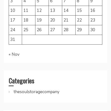
3
4
5
6
7
8
9
10
11
12
13
14
15
16
17
18
19
20
21
22
23
24
25
26
27
28
29
30
31
« Nov
Categories
thesoulstoragecompany