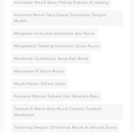
Instrumen Musik Senar Paling Populer di Jepang
Instumen Musik Yang Dapat Dimainkan Dengan
Mudah
Mengenal Instrumen Balalaika dari Rusia
Mengetahui Tentang Instrumen Quray Rusia
Menikmati Syahdunya Senja Bali Barat
Merayakan 8 Tahun Musik
Musik Haram Dalam Islam
Penyanyi Wanita Terbaik Dari Selandia Baru
Tempat Di Mana Akar Musik Country Tumbuh
Mendalam
Traveling Dengan 10 Festival Musik di Seluruh Dunia