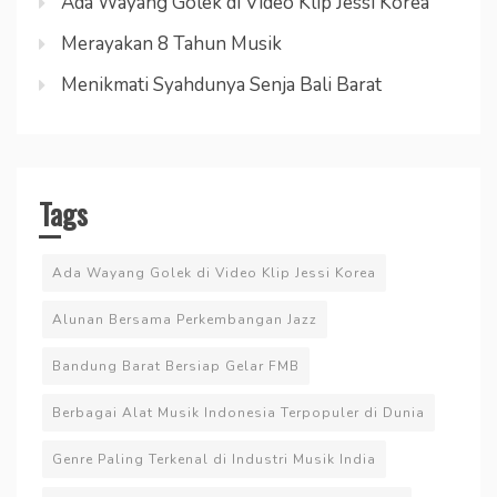
Ada Wayang Golek di Video Klip Jessi Korea
Merayakan 8 Tahun Musik
Menikmati Syahdunya Senja Bali Barat
Tags
Ada Wayang Golek di Video Klip Jessi Korea
Alunan Bersama Perkembangan Jazz
Bandung Barat Bersiap Gelar FMB
Berbagai Alat Musik Indonesia Terpopuler di Dunia
Genre Paling Terkenal di Industri Musik India