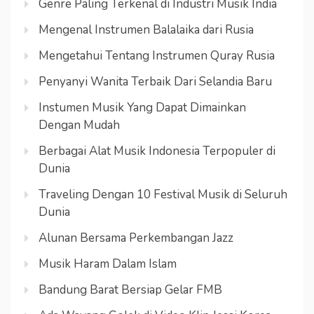
Genre Paling Terkenal di Industri Musik India
Mengenal Instrumen Balalaika dari Rusia
Mengetahui Tentang Instrumen Quray Rusia
Penyanyi Wanita Terbaik Dari Selandia Baru
Instumen Musik Yang Dapat Dimainkan
Dengan Mudah
Berbagai Alat Musik Indonesia Terpopuler di
Dunia
Traveling Dengan 10 Festival Musik di Seluruh
Dunia
Alunan Bersama Perkembangan Jazz
Musik Haram Dalam Islam
Bandung Barat Bersiap Gelar FMB