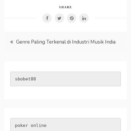
SHARE
Post
Genre Paling Terkenal di Industri Musik India
navigation
sbobet88
poker online