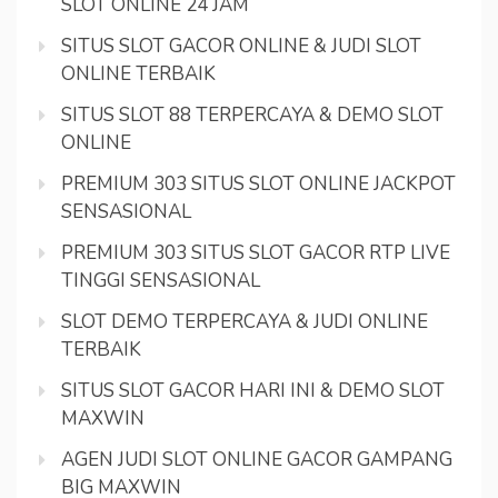
SLOT ONLINE 24 JAM
SITUS SLOT GACOR ONLINE & JUDI SLOT
ONLINE TERBAIK
SITUS SLOT 88 TERPERCAYA & DEMO SLOT
ONLINE
PREMIUM 303 SITUS SLOT ONLINE JACKPOT
SENSASIONAL
PREMIUM 303 SITUS SLOT GACOR RTP LIVE
TINGGI SENSASIONAL
SLOT DEMO TERPERCAYA & JUDI ONLINE
TERBAIK
SITUS SLOT GACOR HARI INI & DEMO SLOT
MAXWIN
AGEN JUDI SLOT ONLINE GACOR GAMPANG
BIG MAXWIN