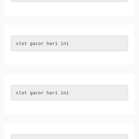
slot gacor hari ini
slot gacor hari ini