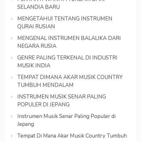
SELANDIA BARU
MENGETAHUI TENTANG INSTRUMEN
QURAI RUSIAN
MENGENAL INSTRUMEN BALALIKA DARI
NEGARA RUSIA
GENRE PALING TERKENAL DI INDUSTRI
MUSIK INDIA
TEMPAT DIMANA AKAR MUSIK COUNTRY
TUMBUH MENDALAM
INSTRUMEN MUSIK SENAR PALING
POPULER DI JEPANG
Instrumen Musik Senar Paling Populer di
Jepang
Tempat Di Mana Akar Musik Country Tumbuh