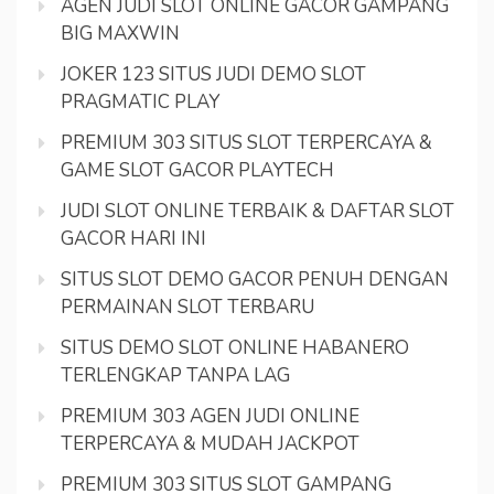
AGEN JUDI SLOT ONLINE GACOR GAMPANG
BIG MAXWIN
JOKER 123 SITUS JUDI DEMO SLOT
PRAGMATIC PLAY
PREMIUM 303 SITUS SLOT TERPERCAYA &
GAME SLOT GACOR PLAYTECH
JUDI SLOT ONLINE TERBAIK & DAFTAR SLOT
GACOR HARI INI
SITUS SLOT DEMO GACOR PENUH DENGAN
PERMAINAN SLOT TERBARU
SITUS DEMO SLOT ONLINE HABANERO
TERLENGKAP TANPA LAG
PREMIUM 303 AGEN JUDI ONLINE
TERPERCAYA & MUDAH JACKPOT
PREMIUM 303 SITUS SLOT GAMPANG